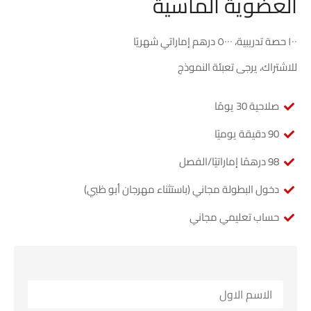
العضوية الماسية
١٠٠ حصة تدريبية، ٥٠٠٠ درهم إماراتي شهريًا
للاشتراك، يرجى تعبئة النموذج
صلاحية 30 يومًا
90 دقيقة يوميًا
98 درهمًا إماراتيًا/الفصل
دخول البطولة مجاني (باستثناء مهرجان أبو ظبي)
حساب تعليمي مجاني