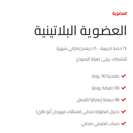
العضوية
العضوية البلاتينية
٢٤ حصة تدريبية، ١٨٠٠ درهم إماراتي شهريًا
للاشتراك، يرجى تعبئة النموذج
صلاحية 30 يومًا
90 دقيقة يوميًا
98 درهمًا إماراتيًا/الفصل
دخول البطولة مجاني (باستثناء مهرجان أبو ظبي)
حساب تعليمي مجاني